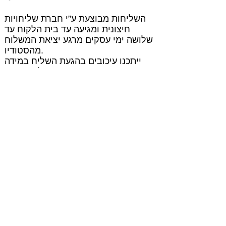
השליחות מבוצעת ע”י חברת שליחויות
חיצונית ומגיעה עד בית הלקוח עד
שלושה ימי עסקים מרגע יציאת המשלוח
מהסטודיו.
ייתכנו עיכובים בהגעת השליח במידה
ומדובר בישובים מרוחקים: אילת, יישובי
הערבה, יישובים מעבר לקו הירוק ואזור
רמת הגולן.
ביישובים אלה המשלוח יגיע עד 7 ימי
עסקים.
במידה ובחרתם אופציה זאת, נא לרשום
את הפלאפון ואת המייל שלכם בהודעה
בסוף תהליך הרכישה.
כל התכשיטים מגיעים ארוזים בפאוץ'
צבעוני ויפה מבד ונשלחים במעטפה
מרופדת.
אם תרצו, נשמח להוסיף ברכה בכתב יד
עבורכם, תוכלו לציין את תוכן הברכה
בהודעה בסוף תהליך הרכישה.